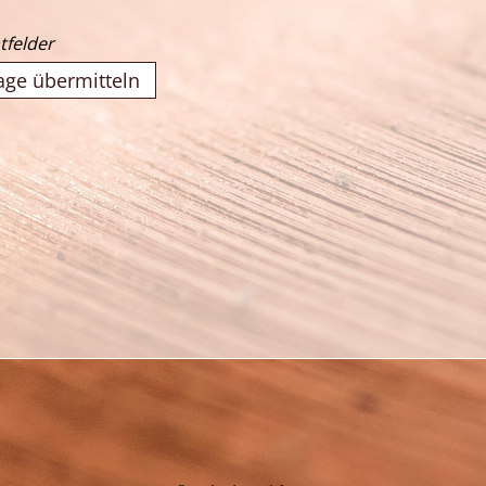
tfelder
age übermitteln