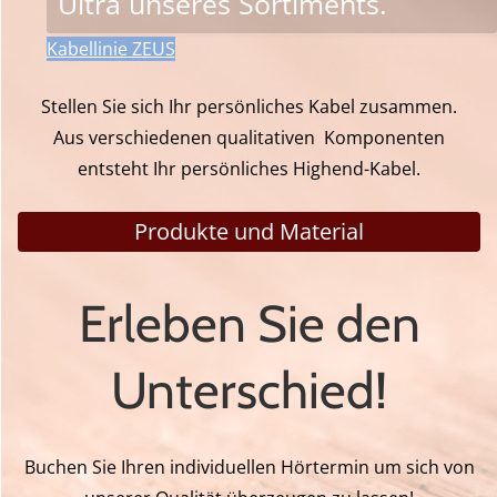
Ultra unseres Sortiments.
Kabellinie ZEUS
APOLLON
Stellen Sie sich Ihr persönliches Kabel zusammen.
Aus verschiedenen qualitativen Komponenten
Überragende Technik! Solide
entsteht Ihr persönliches Highend-Kabel.
Kabel, die Sie zum Staunen
Produkte und Material
bringen werden.
Erleben Sie den
Kabellinie APOLLON
Unterschied!
Buchen Sie Ihren individuellen Hörtermin um sich von